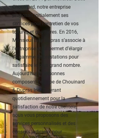
Chouinard, notre entreprise
proposait initialement ses
services pour l’entretien de vos
toitures et gouttières. En 2016,
Monsieur Billy Dupras s’associe à
l’entreprise et lui permet d’élargir
sa gamme de prestations pour
satisfaire le plus grand nombre.
Aujourd’hui 6 personnes
composent l’équipe de Chouinard
& Dupras Inc. Œuvrant
quotidiennement pour la
satisfaction de notre clientèle,
nous vous proposons des
services personnalisés et des
conseils judicieux pour