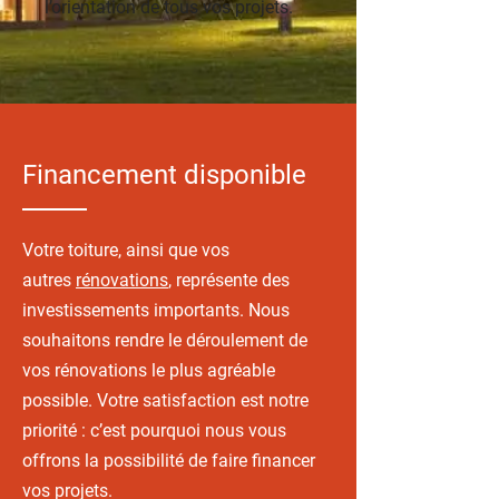
l’orientation de tous vos projets.
Financement disponible
Votre toiture, ainsi que vos
autres
rénovations
, représente des
investissements importants. Nous
souhaitons rendre le déroulement de
vos rénovations le plus agréable
possible. Votre satisfaction est notre
priorité : c’est pourquoi nous vous
offrons la possibilité de faire financer
vos projets.