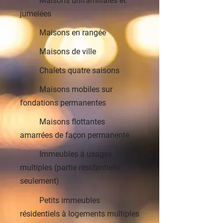
Maisons unifamiliales et
jumelées
Maisons en rangée
Maisons de ville
Chalets quatre saisons
Maisons mobiles sur
fondations permanentes
Maisons flottantes
amarrées de façon permanente
Immeubles à usages
multiples (partie résidentielle
seulement)
Petits immeubles
résidentiels à logements multiples