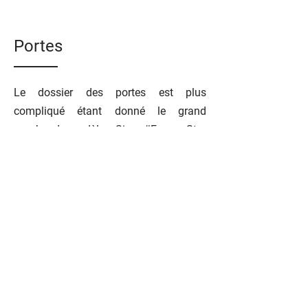
Portes
Le dossier des portes est plus
compliqué étant donné le grand
nombre de modèles. Si un #Energy Star
apparaît sur votre soumission, la porte
rencontre les normes pour un
remboursement de 125 $.
Notez bien que les portes avec vitraux
23 x 65, ne passe jamais la norme.