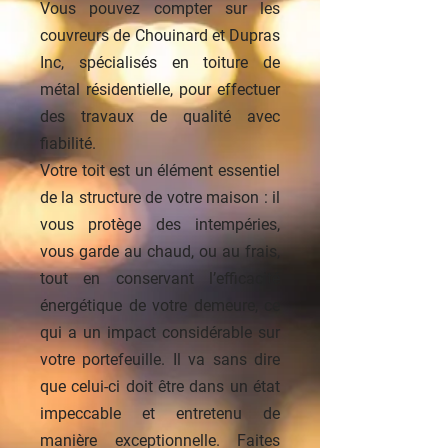
Vous pouvez compter sur les
couvreurs de Chouinard et Dupras
Inc, spécialisés en toiture de
métal résidentielle, pour effectuer
des travaux de qualité avec
fiabilité.
Votre toit est un élément essentiel
de la structure de votre maison : il
vous protège des intempéries,
vous garde au chaud, ou au frais,
tout en conservant l’efficacité
énergétique de votre demeure, ce
qui a un impact considérable sur
votre portefeuille. Il va sans dire
que celui-ci doit être dans un état
impeccable et entretenu de
manière exceptionnelle. Faites